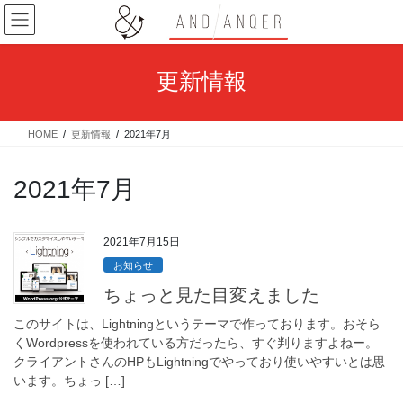
コ
ナ
ン
ビ
テ
ゲ
ン
ー
更新情報
ツ
シ
へ
ョ
ス
ン
HOME
更新情報
2021年7月
キ
に
ッ
移
プ
動
2021年7月
2021年7月15日
お知らせ
ちょっと見た目変えました
このサイトは、Lightningというテーマで作っております。おそら
くWordpressを使われている方だったら、すぐ判りますよねー。
クライアントさんのHPもLightningでやっており使いやすいとは思
います。ちょっ […]