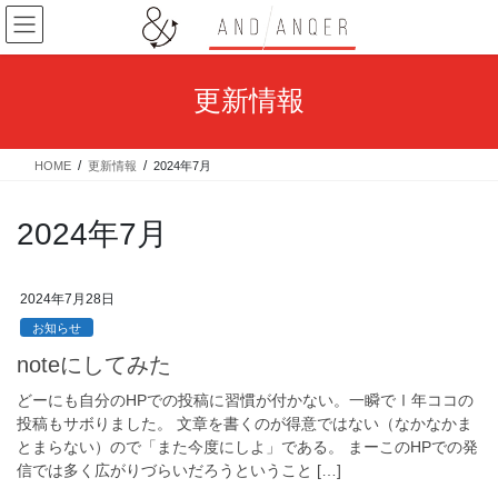
コ
ナ
ン
ビ
テ
ゲ
ン
ー
更新情報
ツ
シ
へ
ョ
ス
ン
HOME
更新情報
2024年7月
キ
に
ッ
移
プ
動
2024年7月
2024年7月28日
お知らせ
noteにしてみた
どーにも自分のHPでの投稿に習慣が付かない。一瞬でⅠ年ココの
投稿もサボりました。 文章を書くのが得意ではない（なかなかま
とまらない）ので「また今度にしよ」である。 まーこのHPでの発
信では多く広がりづらいだろうということ […]